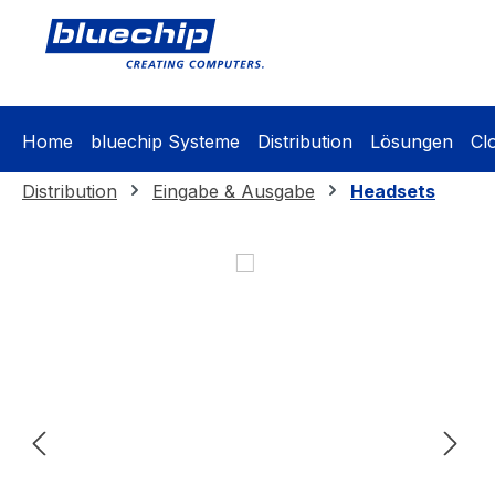
springen
Zur Hauptnavigation springen
Home
bluechip Systeme
Distribution
Lösungen
Cl
Distribution
Eingabe & Ausgabe
Headsets
Bildergalerie überspringen