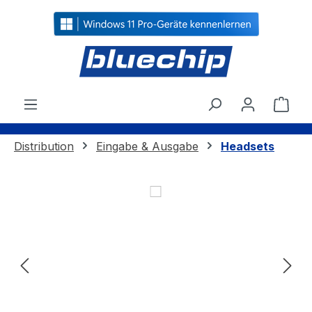
alt springen
Ware
Distribution
Eingabe & Ausgabe
Headsets
Bildergalerie überspringen