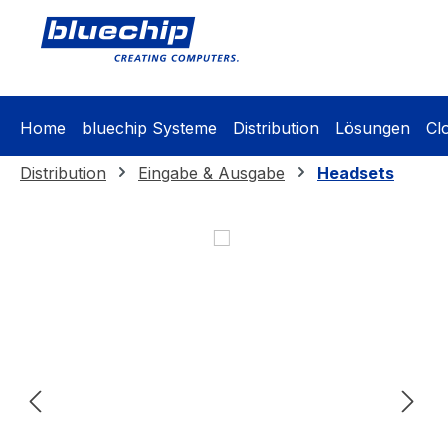
springen
Zur Hauptnavigation springen
Home
bluechip Systeme
Distribution
Lösungen
Cl
Distribution
Eingabe & Ausgabe
Headsets
Bildergalerie überspringen