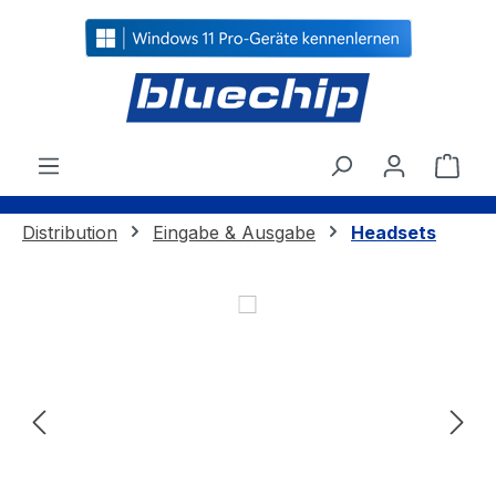
alt springen
Ware
Distribution
Eingabe & Ausgabe
Headsets
Bildergalerie überspringen