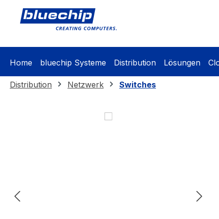
springen
Zur Hauptnavigation springen
Home
bluechip Systeme
Distribution
Lösungen
Cl
Distribution
Netzwerk
Switches
Bildergalerie überspringen