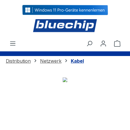
alt springen
Ware
Distribution
Netzwerk
Kabel
Bildergalerie überspringen