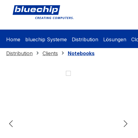
springen
Zur Hauptnavigation springen
Home
bluechip Systeme
Distribution
Lösungen
Cl
Distribution
Clients
Notebooks
Bildergalerie überspringen