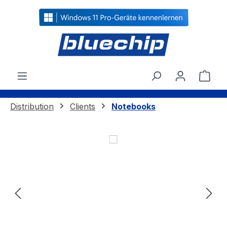
alt springen
Ware
Distribution
Clients
Notebooks
Bildergalerie überspringen