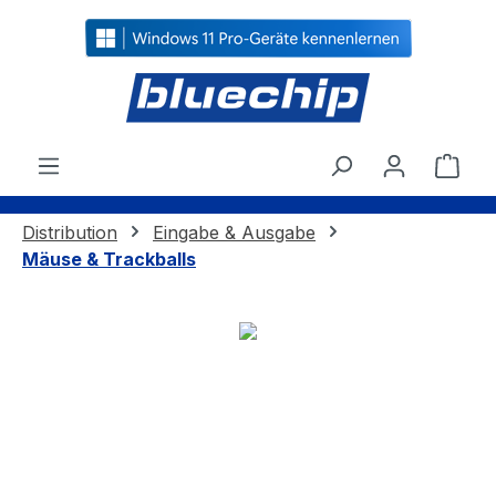
alt springen
Ware
Distribution
Eingabe & Ausgabe
Mäuse & Trackballs
Bildergalerie überspringen