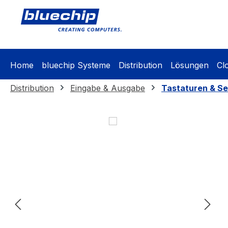
springen
Zur Hauptnavigation springen
Home
bluechip Systeme
Distribution
Lösungen
Cl
Distribution
Eingabe & Ausgabe
Tastaturen & Se
Bildergalerie überspringen