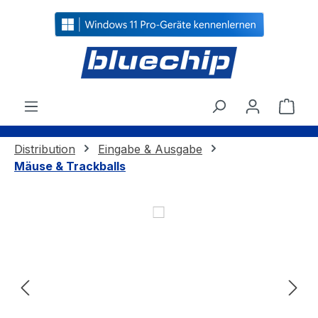
alt springen
Ware
Distribution
Eingabe & Ausgabe
Mäuse & Trackballs
Bildergalerie überspringen