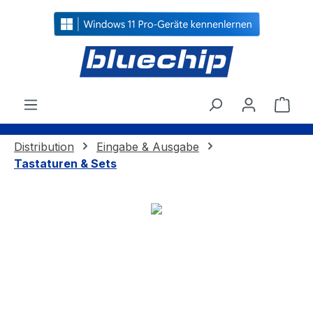
alt springen
Ware
Distribution
Eingabe & Ausgabe
Tastaturen & Sets
Bildergalerie überspringen