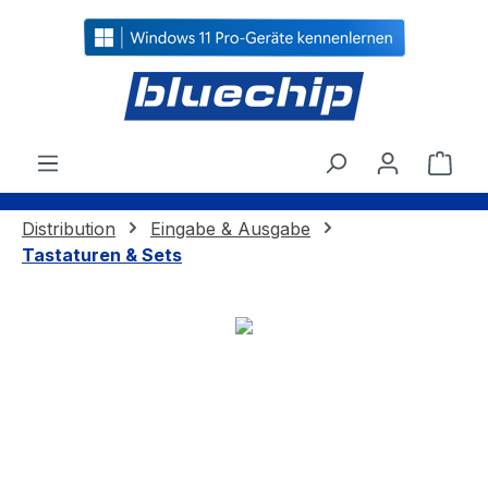
alt springen
Ware
Distribution
Eingabe & Ausgabe
Tastaturen & Sets
Bildergalerie überspringen