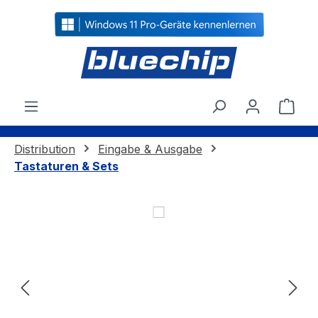
alt springen
Ware
Distribution
Eingabe & Ausgabe
Tastaturen & Sets
Bildergalerie überspringen