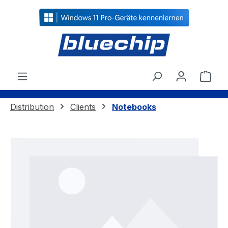
alt springen
Ware
Distribution
Clients
Notebooks
Bildergalerie überspringen