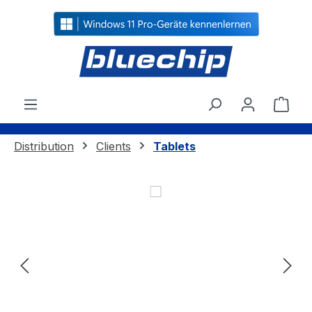
alt springen
Ware
Distribution
Clients
Tablets
Bildergalerie überspringen