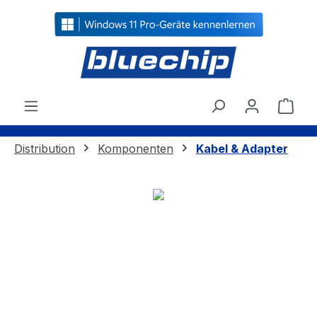
alt springen
Ware
Distribution
Komponenten
Kabel & Adapter
Bildergalerie überspringen