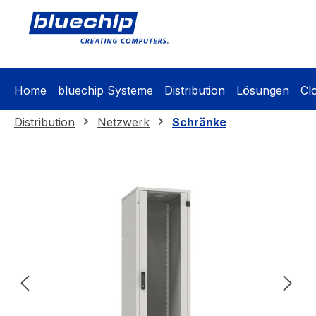
springen
Zur Hauptnavigation springen
Home
bluechip Systeme
Distribution
Lösungen
Cl
Distribution
Netzwerk
Schränke
Bildergalerie überspringen