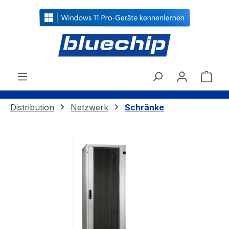
alt springen
Ware
Distribution
Netzwerk
Schränke
Bildergalerie überspringen