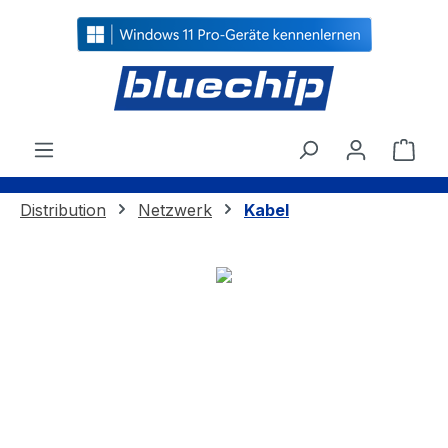
alt springen
Ware
Distribution
Netzwerk
Kabel
Bildergalerie überspringen