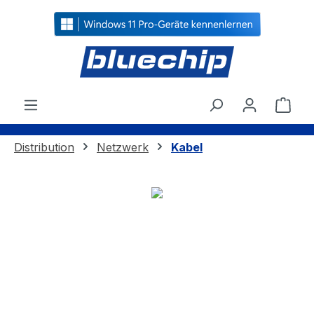
alt springen
Ware
Distribution
Netzwerk
Kabel
Bildergalerie überspringen