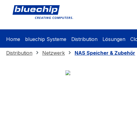
springen
Zur Hauptnavigation springen
Home
bluechip Systeme
Distribution
Lösungen
Cl
Distribution
Netzwerk
NAS Speicher & Zubehör
Bildergalerie überspringen