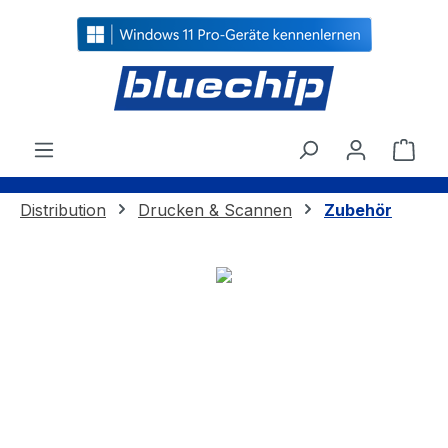
alt springen
Ware
Distribution
Drucken & Scannen
Zubehör
Bildergalerie überspringen