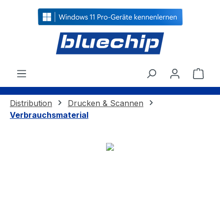
alt springen
Ware
Distribution
Drucken & Scannen
Verbrauchsmaterial
Bildergalerie überspringen