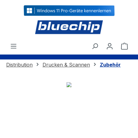
alt springen
Ware
Distribution
Drucken & Scannen
Zubehör
Bildergalerie überspringen