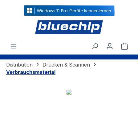
alt springen
Ware
Distribution
Drucken & Scannen
Verbrauchsmaterial
Bildergalerie überspringen