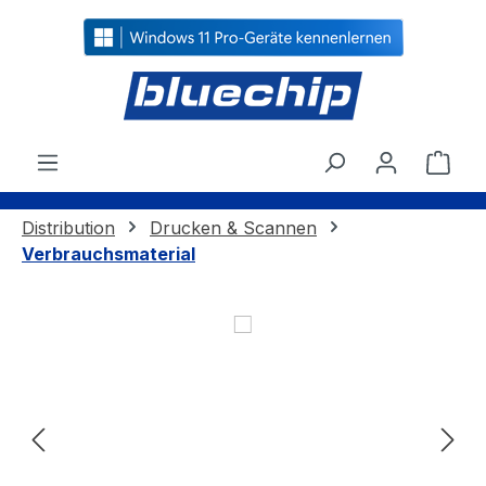
alt springen
Ware
Distribution
Drucken & Scannen
Verbrauchsmaterial
Bildergalerie überspringen