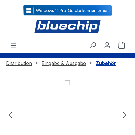
alt springen
Ware
Distribution
Eingabe & Ausgabe
Zubehör
Bildergalerie überspringen