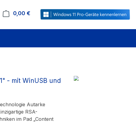
0,00 €
Warenkorb enthält 0 Positionen. Der Gesamt
,1" - mit WinUSB und
Technologie Autarke
inzigartige RSA-
hniken im Pad „Content