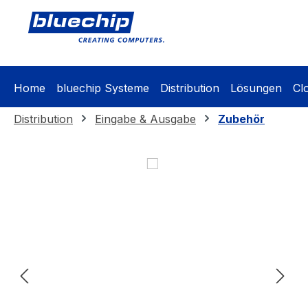
springen
Zur Hauptnavigation springen
Home
bluechip Systeme
Distribution
Lösungen
Cl
Distribution
Eingabe & Ausgabe
Zubehör
Bildergalerie überspringen