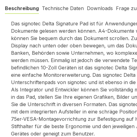
Beschreibung
Technische Daten
Downloads
Frage zu
Das signotec Delta Signature Pad ist für Anwendungen k
Dokumente gelesen werden können. A4-Dokumente werde
können Sie bequem durch das Dokument scrollen. Zum
Display nach unten oder oben bewegen, um das Dokumen
Banken, Behörden sowie Unternehmen, wo komplexe D
werden müssen. Einmalig ist jedoch die verwendete 
befindlichen 10-Zoll Geräten ist das signotec Delta S
eine einfache Monitorerweiterung. Das signotec Delta
Unterschriftenpads von signotec und ist ebenso in die
Als Integrator und Entwickler können Sie vollständig
in das Pad, stellen Sie Ihre eigenen Grafiken, Bilder u
Sie die Unterschrift in diversen Formaten. Das signot
mit dem integrierten Aufsteller in eine schräge Positi
75er-VESA-Montagevorrichtung zur Befestigung auf Hal
Stifthalter für die beste Ergonomie und den jeweilige
Gerätes oder geneigt zum Benutzer.