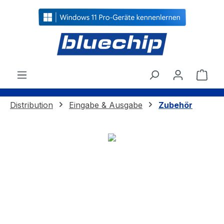
alt springen
Ware
Distribution
Eingabe & Ausgabe
Zubehör
Bildergalerie überspringen