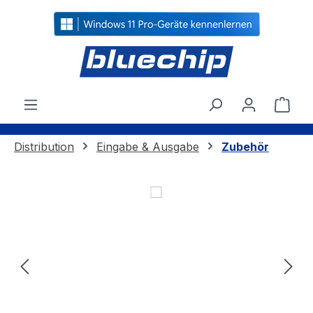
alt springen
Ware
Distribution
Eingabe & Ausgabe
Zubehör
Bildergalerie überspringen