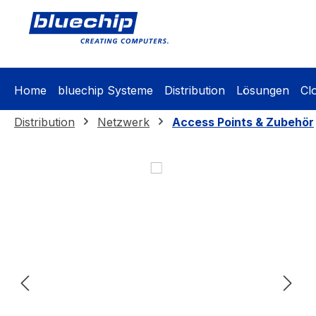
springen
Zur Hauptnavigation springen
Home
bluechip Systeme
Distribution
Lösungen
Cl
Distribution
Netzwerk
Access Points & Zubehör
Bildergalerie überspringen