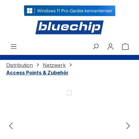
alt springen
Ware
Distribution
Netzwerk
Access Points & Zubehör
Bildergalerie überspringen