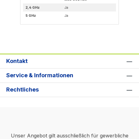
2,
2,4 GHz
Ja
5 
5 GHz
Ja
Kontakt
Service & Informationen
Rechtliches
Unser Angebot gilt ausschließlich für gewerbliche