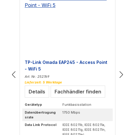
TP-Link Omada EAP245 - Access Point
TP
- WiFi 5
Wi
Art. Nr.: 252769
Art
Lieferzeit: 5 Werktage
Lie
Details
Fachhändler finden
Gerätetyp
Funkbasisstation
Ge
Datenübertragung
1750 Mbps
Dat
srate
Data Link Protocol
IEEE 802.11b, IEEE 802.11a,
IEEE 802.11g, IEEE 802.11n,
WiF
IEEE 802.11ac