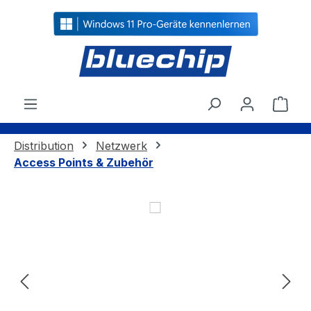
alt springen
Ware
Distribution
Netzwerk
Access Points & Zubehör
Bildergalerie überspringen