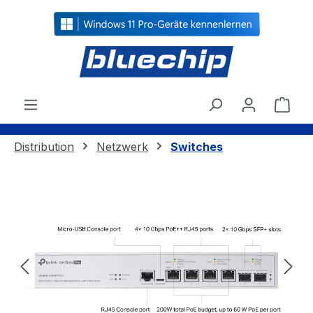
alt springen
Ware
Distribution
Netzwerk
Switches
Bildergalerie überspringen