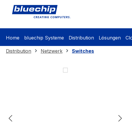
springen
Zur Hauptnavigation springen
Home
bluechip Systeme
Distribution
Lösungen
Cl
Distribution
Netzwerk
Switches
Bildergalerie überspringen