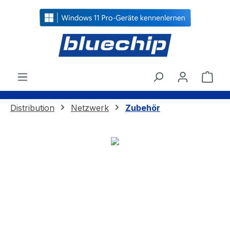
alt springen
Ware
Distribution
Netzwerk
Zubehör
Bildergalerie überspringen