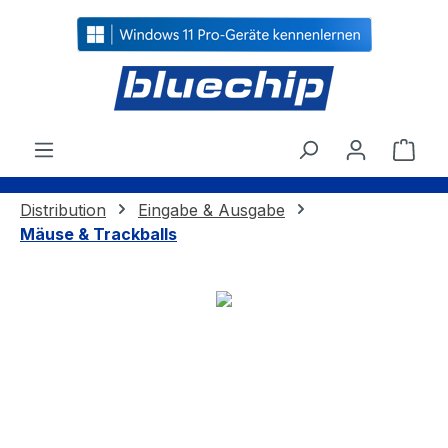
alt springen
Ware
Distribution
Eingabe & Ausgabe
Mäuse & Trackballs
Bildergalerie überspringen