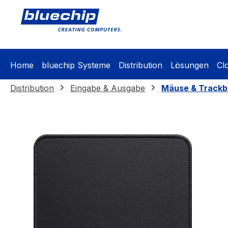
springen
Zur Hauptnavigation springen
Home
bluechip Systeme
Distribution
Lösungen
Cl
Distribution
Eingabe & Ausgabe
Mäuse & Trackba
Bildergalerie überspringen