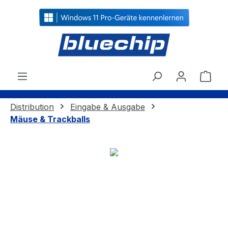
alt springen
Ware
Distribution
Eingabe & Ausgabe
Mäuse & Trackballs
Bildergalerie überspringen