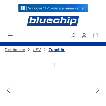
alt springen
Ware
Distribution
USV
Zubehör
Bildergalerie überspringen