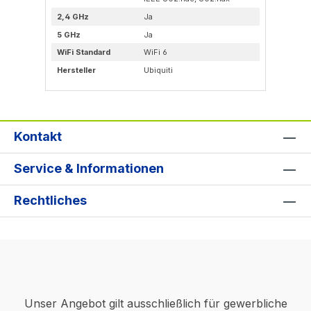
2,4 GHz
Ja
2,
5 GHz
Ja
5 
WiFi Standard
WiFi 6
WiF
Hersteller
Ubiquiti
Her
Kontakt
Service & Informationen
Rechtliches
Unser Angebot gilt ausschließlich für gewerbliche