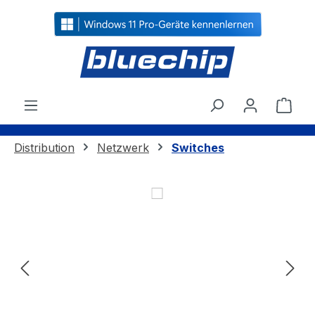
alt springen
Ware
Distribution
Netzwerk
Switches
Bildergalerie überspringen