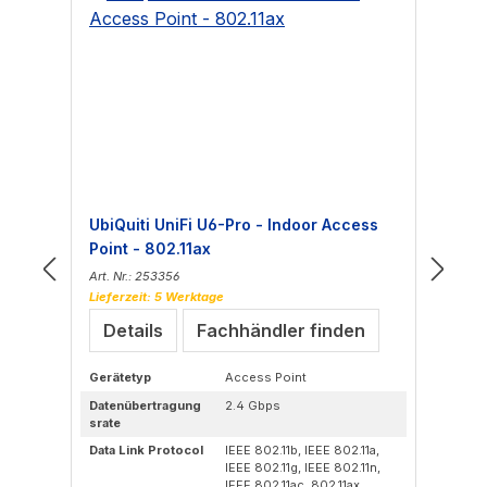
UbiQuiti UniFi U6-Pro - Indoor Access
Ub
Point - 802.11ax
In
Art. Nr.: 253356
Art
Lieferzeit: 5 Werktage
Lie
Details
Fachhändler finden
Gerätetyp
Access Point
Ge
Datenübertragung
2.4 Gbps
Da
srate
sra
Data Link Protocol
IEEE 802.11b, IEEE 802.11a,
Dat
IEEE 802.11g, IEEE 802.11n,
IEEE 802.11ac, 802.11ax