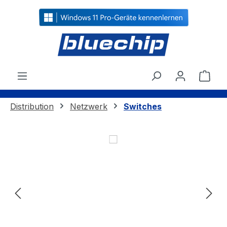
alt springen
Ware
Distribution
Netzwerk
Switches
Bildergalerie überspringen