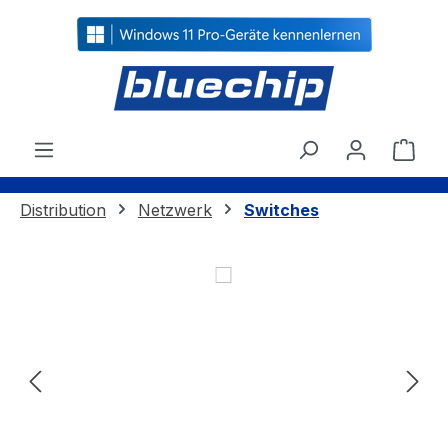
alt springen
Ware
Distribution
Netzwerk
Switches
Bildergalerie überspringen