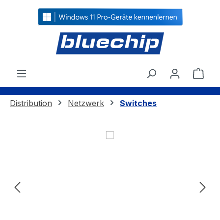
alt springen
Ware
Distribution
Netzwerk
Switches
Bildergalerie überspringen