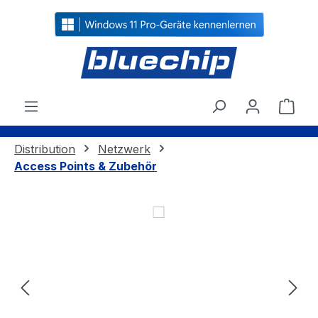
alt springen
Ware
Distribution
Netzwerk
Access Points & Zubehör
Bildergalerie überspringen