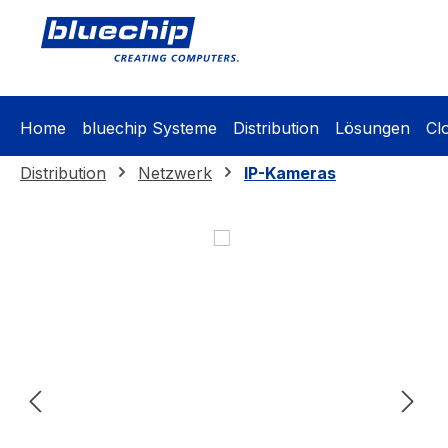
springen
Zur Hauptnavigation springen
Home
bluechip Systeme
Distribution
Lösungen
Cl
Distribution
Netzwerk
IP-Kameras
Bildergalerie überspringen