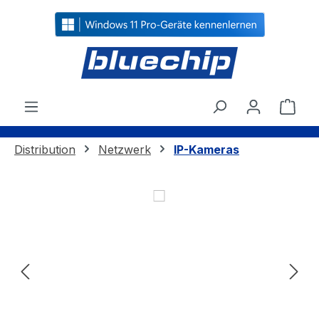
alt springen
Ware
Distribution
Netzwerk
IP-Kameras
Bildergalerie überspringen