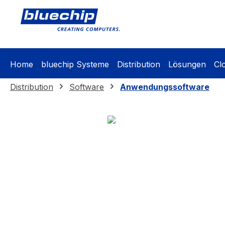
springen
Zur Hauptnavigation springen
Home
bluechip Systeme
Distribution
Lösungen
Cl
Distribution
Software
Anwendungssoftware
Bildergalerie überspringen