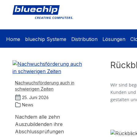
springen
Zur Hauptnavigation springen
Home
bluechip Systeme
Distribution
Lösungen
Cl
Rückbl
Nachwuchsförderung auch in
Wir sind beg
schwierigen Zeiten
Kunden und P
25. Juni 2026
gestalten un
News
Nachdem alle zehn
Auszubildenden ihre
Abschlussprüfungen